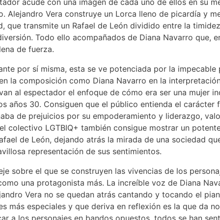
ctador acude con una imagen de cada uno de ellos en su m
Alejandro Vera construye un Lorca lleno de picardía y mel
, que transmite un Rafael de León dividido entre la timidez
 diversión. Todo ello acompañados de Diana Navarro que, 
lena de fuerza.
ante por sí misma, esta se ve potenciada por la impecable
 en la composición como Diana Navarro en la interpretació
evan al espectador el enfoque de cómo era ser una mujer i
s años 30. Consiguen que el público entienda el carácter f
naba de prejuicios por su empoderamiento y liderazgo, val
 el colectivo LGTBIQ+ también consigue mostrar un potente
afael de León, dejando atrás la mirada de una sociedad que
villosa representación de sus sentimientos.
eje sobre el que se construyen las vivencias de los persona
a como una protagonista más. La increíble voz de Diana Nava
lejandro Vera no se quedan atrás cantando y tocando el pi
es más especiales y que deriva en reflexión es la que da n
rcar a los personajes en bandos opuestos, todos se han sent