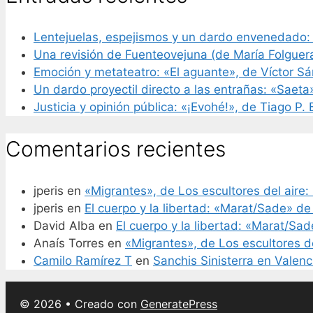
Lentejuelas, espejismos y un dardo envenedado:
Una revisión de Fuenteovejuna (de María Folguer
Emoción y metateatro: «El aguante», de Víctor S
Un dardo proyectil directo a las entrañas: «Saeta
Justicia y opinión pública: «¡Evohé!», de Tiago P.
Comentarios recientes
jperis
en
«Migrantes», de Los escultores del aire: 
jperis
en
El cuerpo y la libertad: «Marat/Sade» de
David Alba
en
El cuerpo y la libertad: «Marat/Sa
Anaís Torres
en
«Migrantes», de Los escultores de
Camilo Ramírez T
en
Sanchis Sinisterra en Valenc
© 2026
• Creado con
GeneratePress