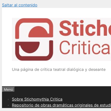
Saltar al contenido
Una página de crítica teatral dialógica y deseante
Menú
Sobre Stichomythia Critica
Repositorio de obras dramáticas originales de estud