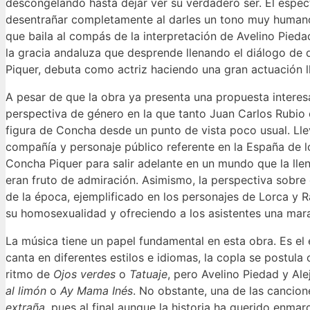
descongelando hasta dejar ver su verdadero ser. El espe
desentrañar completamente al darles un tono muy humano. 
que baila al compás de la interpretación de Avelino Piedad
la gracia andaluza que desprende llenando el diálogo de
Piquer, debuta como actriz haciendo una gran actuación l
A pesar de que la obra ya presenta una propuesta interes
perspectiva de género en la que tanto Juan Carlos Rubio
figura de Concha desde un punto de vista poco usual. Ll
compañía y personaje público referente en la España de lo
Concha Piquer para salir adelante en un mundo que la lle
eran fruto de admiración. Asimismo, la perspectiva sobre
de la época, ejemplificado en los personajes de Lorca y R
su homosexualidad y ofreciendo a los asistentes una mara
La música tiene un papel fundamental en esta obra. Es el 
canta en diferentes estilos e idiomas, la copla se postul
ritmo de
Ojos verdes
o
Tatuaje
, pero Avelino Piedad y A
al limón
o
Ay Mama Inés
. No obstante, una de las cancion
extraña
, pues al final aunque la historia ha querido enma