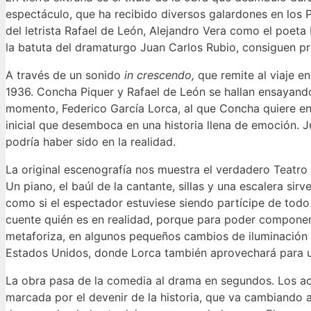
espectáculo, que ha recibido diversos galardones en los 
del letrista Rafael de León, Alejandro Vera como el poet
la batuta del dramaturgo Juan Carlos Rubio, consiguen pro
A través de un sonido
in crescendo,
que remite al viaje e
1936. Concha Piquer y Rafael de León se hallan ensayando 
momento, Federico García Lorca, al que Concha quiere enca
inicial que desemboca en una historia llena de emoción. J
podría haber sido en la realidad.
La original escenografía nos muestra el verdadero Teatro 
Un piano, el baúl de la cantante, sillas y una escalera si
como si el espectador estuviese siendo partícipe de tod
cuente quién es en realidad, porque para poder componer 
metaforiza, en algunos pequeños cambios de iluminación f
Estados Unidos, donde Lorca también aprovechará para ubi
La obra pasa de la comedia al drama en segundos. Los act
marcada por el devenir de la historia, que va cambiando 