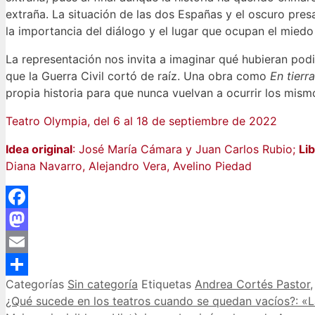
extraña. La situación de las dos Españas y el oscuro pres
la importancia del diálogo y el lugar que ocupan el miedo
La representación nos invita a imaginar qué hubieran pod
que la Guerra Civil cortó de raíz. Una obra como
En tierr
propia historia para que nunca vuelvan a ocurrir los mism
Teatro Olympia, del 6 al 18 de septiembre de 2022
Idea original
: José María Cámara y Juan Carlos Rubio;
Li
Diana Navarro, Alejandro Vera, Avelino Piedad
Facebook
Mastodon
Email
Categorías
Sin categoría
Etiquetas
Andrea Cortés Pastor
Compartir
¿Qué sucede en los teatros cuando se quedan vacíos?: «La