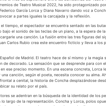
Premios de Teatro Musical 2022, ha sido protagonizado por
a Federico García Lorca y Diana Navarro dando voz a Concha
vocar a partes iguales la carcajada y la reflexión.
n el tiempo, el espectador se encuentra sentado en las but
bajo el sonido de las teclas de un piano, a la espera de la
rgarle una canción. La fusión entre las tres figuras del si
uan Carlos Rubio crea este encuentro ficticio y lleva a los
Español de Madrid. El teatro hace de sí mismo y la magia s
rven de decorado. La sensación que se desprende para con el
o en ese preciso momento. En una escena concreta, Lorca l
una canción, según el poeta, necesita conocer su alma. Ahí
rontal a cenital, la historia de Concha desplazándose desd
car su relato por el país.
ores se adentran en la búsqueda de la identidad de los pe
a lo largo de la representación. Concha y Lorca, polos opu