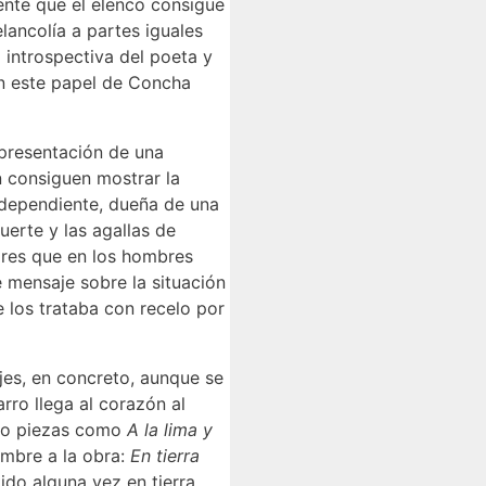
ente que el elenco consigue
ancolía a partes iguales
 introspectiva del poeta y
en este papel de Concha
 presentación de una
n consiguen mostrar la
ndependiente, dueña de una
uerte y las agallas de
ores que en los hombres
 mensaje sobre la situación
 los trataba con recelo por
jes, en concreto, aunque se
rro llega al corazón al
ano piezas como
A la lima y
ombre a la obra:
En tierra
ido alguna vez en tierra