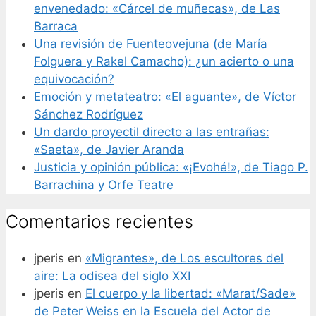
envenedado: «Cárcel de muñecas», de Las
Barraca
Una revisión de Fuenteovejuna (de María
Folguera y Rakel Camacho): ¿un acierto o una
equivocación?
Emoción y metateatro: «El aguante», de Víctor
Sánchez Rodríguez
Un dardo proyectil directo a las entrañas:
«Saeta», de Javier Aranda
Justicia y opinión pública: «¡Evohé!», de Tiago P.
Barrachina y Orfe Teatre
Comentarios recientes
jperis
en
«Migrantes», de Los escultores del
aire: La odisea del siglo XXI
jperis
en
El cuerpo y la libertad: «Marat/Sade»
de Peter Weiss en la Escuela del Actor de