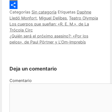
Email
Categorías
Sin categoría
Etiquetas
Daphne
Compartir
Lledó Monfort
,
Miguel Delibes
,
Teatro Olympia
Los cuerpos que sueñan: «R. E. M.», de La
Trócola Circ
¿Quién será el próximo asesino?: «Por los
pelos», de Paul Pörtner y L’Om-Imprebís
Deja un comentario
Comentario