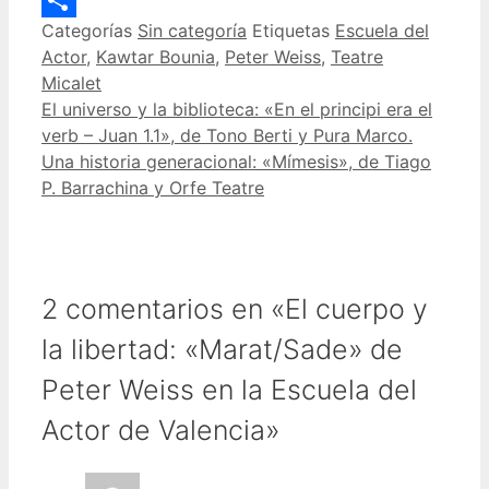
Categorías
Sin categoría
Etiquetas
Escuela del
Compartir
Actor
,
Kawtar Bounia
,
Peter Weiss
,
Teatre
Micalet
El universo y la biblioteca: «En el principi era el
verb – Juan 1.1», de Tono Berti y Pura Marco.
Una historia generacional: «Mímesis», de Tiago
P. Barrachina y Orfe Teatre
2 comentarios en «El cuerpo y
la libertad: «Marat/Sade» de
Peter Weiss en la Escuela del
Actor de Valencia»