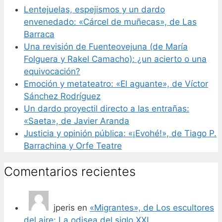
Lentejuelas, espejismos y un dardo
envenedado: «Cárcel de muñecas», de Las
Barraca
Una revisión de Fuenteovejuna (de María
Folguera y Rakel Camacho): ¿un acierto o una
equivocación?
Emoción y metateatro: «El aguante», de Víctor
Sánchez Rodríguez
Un dardo proyectil directo a las entrañas:
«Saeta», de Javier Aranda
Justicia y opinión pública: «¡Evohé!», de Tiago P.
Barrachina y Orfe Teatre
Comentarios recientes
jperis
en
«Migrantes», de Los escultores
del aire: La odisea del siglo XXI