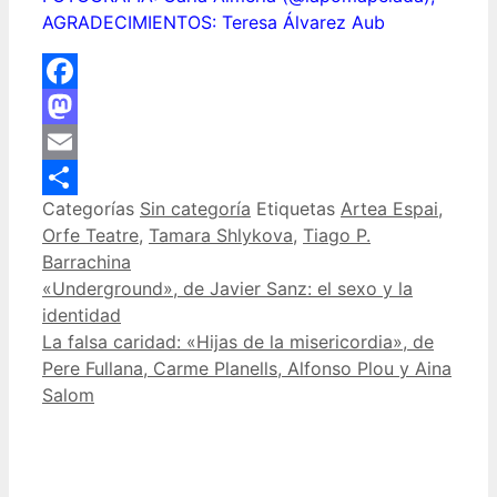
AGRADECIMIENTOS: Teresa Álvarez Aub
Facebook
Mastodon
Email
Categorías
Sin categoría
Etiquetas
Artea Espai
,
Compartir
Orfe Teatre
,
Tamara Shlykova
,
Tiago P.
Barrachina
«Underground», de Javier Sanz: el sexo y la
identidad
La falsa caridad: «Hijas de la misericordia», de
Pere Fullana, Carme Planells, Alfonso Plou y Aina
Salom