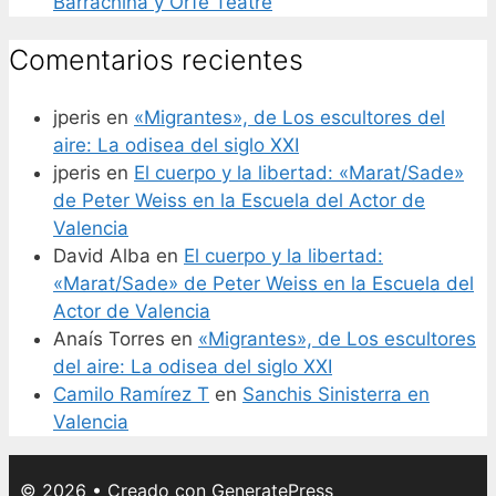
Barrachina y Orfe Teatre
Comentarios recientes
jperis
en
«Migrantes», de Los escultores del
aire: La odisea del siglo XXI
jperis
en
El cuerpo y la libertad: «Marat/Sade»
de Peter Weiss en la Escuela del Actor de
Valencia
David Alba
en
El cuerpo y la libertad:
«Marat/Sade» de Peter Weiss en la Escuela del
Actor de Valencia
Anaís Torres
en
«Migrantes», de Los escultores
del aire: La odisea del siglo XXI
Camilo Ramírez T
en
Sanchis Sinisterra en
Valencia
© 2026
• Creado con
GeneratePress