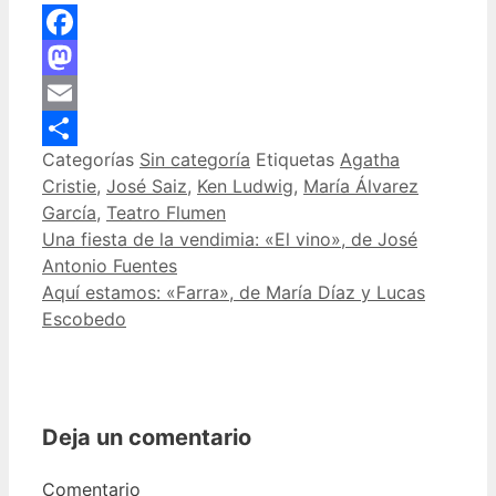
Facebook
Mastodon
Email
Categorías
Sin categoría
Etiquetas
Agatha
Compartir
Cristie
,
José Saiz
,
Ken Ludwig
,
María Álvarez
García
,
Teatro Flumen
Una fiesta de la vendimia: «El vino», de José
Antonio Fuentes
Aquí estamos: «Farra», de María Díaz y Lucas
Escobedo
Deja un comentario
Comentario