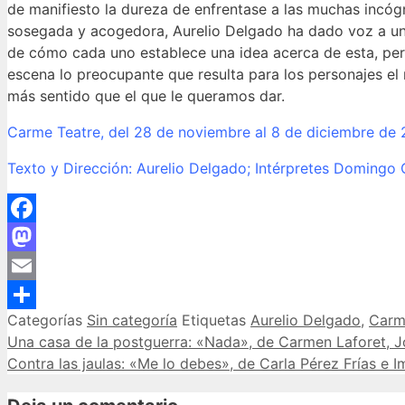
de manifiesto la dureza de enfrentase a las muchas incógn
sosegada y acogedora, Aurelio Delgado ha dado voz a una
de cómo cada uno establece una idea acerca de esta, p
escena lo preocupante que resulta para los personajes el 
más sentido que el que le queramos dar.
Carme Teatre, del 28 de noviembre al 8 de diciembre de 
Texto y Dirección: Aurelio Delgado; Intérpretes Domingo 
Facebook
Mastodon
Email
Categorías
Sin categoría
Etiquetas
Aurelio Delgado
,
Carm
Compartir
Una casa de la postguerra: «Nada», de Carmen Laforet, J
Contra las jaulas: «Me lo debes», de Carla Pérez Frías e I