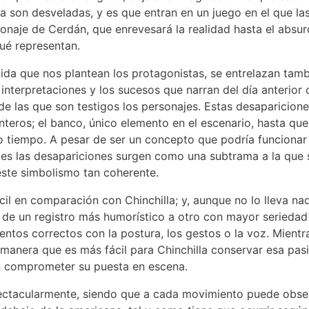
a son desveladas, y es que entran en un juego en el que l
sonaje de Cerdán, que enrevesará la realidad hasta el absur
ué representan.
ida que nos plantean los protagonistas, se entrelazan tam
s interpretaciones y los sucesos que narran del día anterio
de las que son testigos los personajes. Estas desaparicione
nteros; el banco, único elemento en el escenario, hasta qu
o tiempo. A pesar de ser un concepto que podría funcionar e
ues las desapariciones surgen como una subtrama a la que 
este simbolismo tan coherente.
cil en comparación con Chinchilla; y, aunque no lo lleva na
 de un registro más humorístico a otro con mayor seriedad
ntos correctos con la postura, los gestos o la voz. Mientra
 manera que es más fácil para Chinchilla conservar esa pasi
sin comprometer su puesta en escena.
spectacularmente, siendo que a cada movimiento puede obser