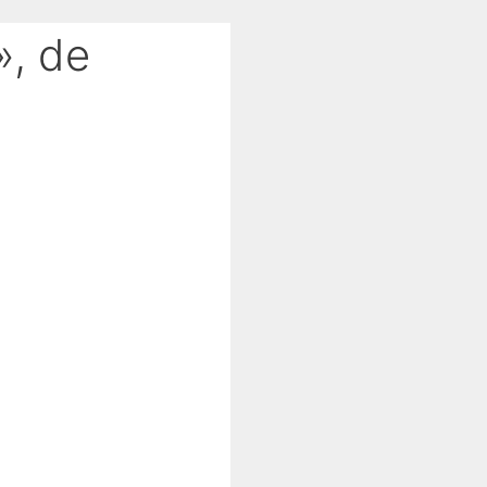
», de