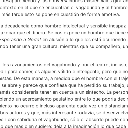
n desapareciendo y las conversaciones existenciales girarán
contexto en el que se encuentran el vagabundo y al hombre 
o más tarde esto se pone en cuestión de forma emotiva.
 la decadencia como hombre intelectual y sensible incapaz
y razonar que el dinero. Se nos expone un hombre que tien
Esperando a Godot
en alusión a lo que les está ocurriendo 
ndo tener una gran cultura, mientras que su compañero, u
 los razonamientos del vagabundo y por el teatro, incluso,
dir para comer, es alguien válido e inteligente, pero que no
stas. De esta manera, a medida que el hombre con el traje
 se abre y parece que confiesa que ha perdido su trabajo,
jamás consideraría tener en cuenta a un sintecho. La perso
abiendo un acercamiento paulatino entre lo que podría dec
miento no ocurre e incluso aparenta cada vez un distancia
mbos actores y que, más interesante todavía, se desenvuel
decir con sabiduría el vagabundo, sólo el absurdo puede con
o que más bien sugiere; deja a la imaginación lo que cabe i