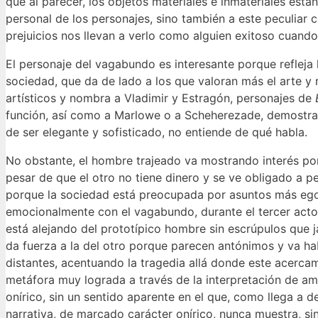
que al parecer, los objetos materiales e inmateriales está
personal de los personajes, sino también a este peculiar 
prejuicios nos llevan a verlo como alguien exitoso cuand
El personaje del vagabundo es interesante porque refleja
sociedad, que da de lado a los que valoran más el arte 
artísticos y nombra a Vladimir y Estragón, personajes de
función, así como a Marlowe o a Scheherezade, demostra
de ser elegante y sofisticado, no entiende de qué habla.
No obstante, el hombre trajeado va mostrando interés por
pesar de que el otro no tiene dinero y se ve obligado a pe
porque la sociedad está preocupada por asuntos más egoí
emocionalmente con el vagabundo, durante el tercer acto
está alejando del prototípico hombre sin escrúpulos que 
da fuerza a la del otro porque parecen antónimos y va h
distantes, acentuando la tragedia allá donde este acerca
metáfora muy lograda a través de la interpretación de a
onírico, sin un sentido aparente en el que, como llega a 
narrativa, de marcado carácter onírico, nunca muestra, sin