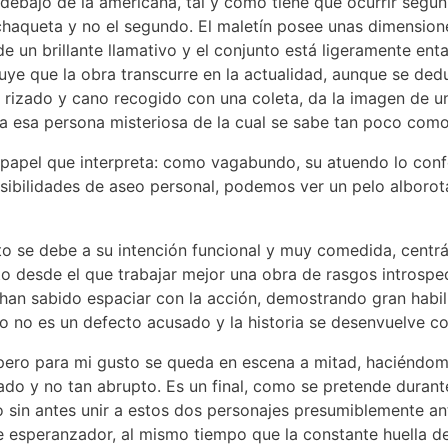
bajo de la americana, tal y como tiene que ocurrir según
 chaqueta y no el segundo. El maletín posee unas dimensio
e un brillante llamativo y el conjunto está ligeramente enta
e que la obra transcurre en la actualidad, aunque se ded
elo rizado y cano recogido con una coleta, da la imagen de 
 esa persona misteriosa de la cual se sabe tan poco como
 papel que interpreta: como vagabundo, su atuendo lo con
sibilidades de aseo personal, podemos ver un pelo alborota
sto se debe a su intención funcional y muy comedida, cen
o desde el que trabajar mejor una obra de rasgos introspect
 han sabido espaciar con la acción, demostrando gran habil
o no es un defecto acusado y la historia se desenvuelve co
l, pero para mi gusto se queda en escena a mitad, haciéndo
o y no tan abrupto. Es un final, como se pretende durante
 sin antes unir a estos dos personajes presumiblemente an
e esperanzador, al mismo tiempo que la constante huella d