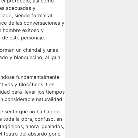
 el protocolo, así como
nes adecuadas y
llado, siendo formal al
uce de las conversaciones y
un hombre exitoso y
 de este personaje.
forman un chándal y unas
do y blanquecino, al igual
trándose fundamentalmente
ivos y filosóficos. Los
idad para llevar los tiempos
n considerable naturalidad.
me sentir que no ha habido
 toda la obra, confuso, en
tagónicos, ahora igualados,
el teatro del absurdo pone