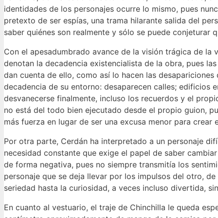
identidades de los personajes ocurre lo mismo, pues nunc
pretexto de ser espías, una trama hilarante salida del per
saber quiénes son realmente y sólo se puede conjeturar q
Con el apesadumbrado avance de la visión trágica de la v
denotan la decadencia existencialista de la obra, pues la
dan cuenta de ello, como así lo hacen las desapariciones 
decadencia de su entorno: desaparecen calles; edificios e
desvanecerse finalmente, incluso los recuerdos y el propi
no está del todo bien ejecutado desde el propio guion, p
más fuerza en lugar de ser una excusa menor para crear 
Por otra parte, Cerdán ha interpretado a un personaje difí
necesidad constante que exige el papel de saber cambiar
de forma negativa, pues no siempre transmitía los sentimie
personaje que se deja llevar por los impulsos del otro, de
seriedad hasta la curiosidad, a veces incluso divertida, 
En cuanto al vestuario, el traje de Chinchilla le queda e