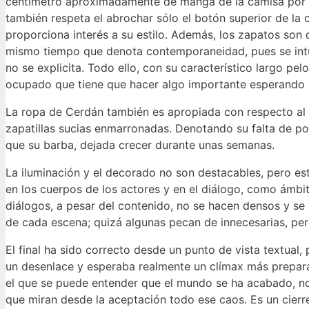
centímetro aproximadamente de manga de la camisa por de
también respeta el abrochar sólo el botón superior de la
proporciona interés a su estilo. Además, los zapatos son d
mismo tiempo que denota contemporaneidad, pues se intuy
no se explicita. Todo ello, con su característico largo p
ocupado que tiene que hacer algo importante esperando a
La ropa de Cerdán también es apropiada con respecto al
zapatillas sucias enmarronadas. Denotando su falta de po
que su barba, dejada crecer durante unas semanas.
La iluminación y el decorado no son destacables, pero e
en los cuerpos de los actores y en el diálogo, como ámbit
diálogos, a pesar del contenido, no se hacen densos y se
de cada escena; quizá algunas pecan de innecesarias, per
El final ha sido correcto desde un punto de vista textua
un desenlace y esperaba realmente un clímax más preparad
el que se puede entender que el mundo se ha acabado, no
que miran desde la aceptación todo ese caos. Es un cierr