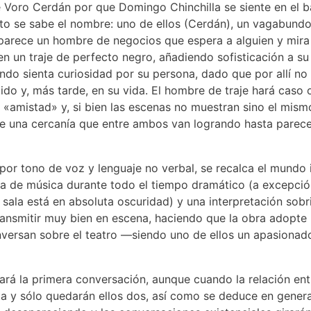
e Voro Cerdán por que Domingo Chinchilla se siente en el b
o se sabe el nombre: uno de ellos (Cerdán), un vagabund
, parece un hombre de negocios que espera a alguien y mira
 un traje de perfecto negro, añadiendo sofisticación a su 
ndo sienta curiosidad por su persona, dado que por allí no
do y, más tarde, en su vida. El hombre de traje hará caso 
«amistad» y, si bien las escenas no muestran sino el mism
de una cercanía que entre ambos van logrando hasta parec
, por tono de voz y lenguaje no verbal, se recalca el mundo i
a de música durante todo el tiempo dramático (a excepció
sala está en absoluta oscuridad) y una interpretación sobr
ansmitir muy bien en escena, haciendo que la obra adopte
conversan sobre el teatro —siendo uno de ellos un apasiona
rá la primera conversación, aunque cuando la relación en
ta y sólo quedarán ellos dos, así como se deduce en genera