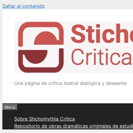
Saltar al contenido
Una página de crítica teatral dialógica y deseante
Menú
Sobre Stichomythia Critica
Repositorio de obras dramáticas originales de estud