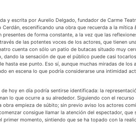
ida y escrita por Aurelio Delgado, fundador de Carme Teat
o Cerdán, escenificando una obra que recuerda a la mítica
 presentes de forma constante, a la vez que las reflexiones
 través de las potentes voces de los actores, que tienen un
eatro cuenta con sólo un patio de butacas situado muy cer
, dando la sensación de que el público puede casi tocarlos
le hasta ese punto. Eso sí, aunque muchas miradas de los ac
 en escena lo que podría considerarse una intimidad actor
 de hoy en día podría sentirse identificada: la representac
n lo que ocurre a su alrededor. Siguiendo con el recurso d
la obra empieza de súbito; sin previo aviso los actores co
comenzar consigue llamar la atención del espectador, que s
el primer momento, sintiendo que se ha topado con la reali