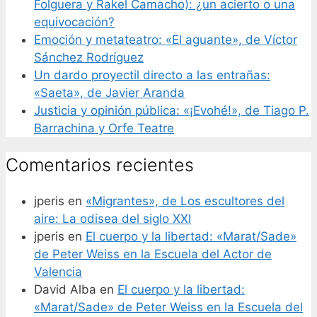
Folguera y Rakel Camacho): ¿un acierto o una
equivocación?
Emoción y metateatro: «El aguante», de Víctor
Sánchez Rodríguez
Un dardo proyectil directo a las entrañas:
«Saeta», de Javier Aranda
Justicia y opinión pública: «¡Evohé!», de Tiago P.
Barrachina y Orfe Teatre
Comentarios recientes
jperis
en
«Migrantes», de Los escultores del
aire: La odisea del siglo XXI
jperis
en
El cuerpo y la libertad: «Marat/Sade»
de Peter Weiss en la Escuela del Actor de
Valencia
David Alba
en
El cuerpo y la libertad:
«Marat/Sade» de Peter Weiss en la Escuela del