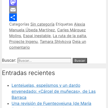
Facebook
Mastodon
Email
Categorías
Sin categoría
Etiquetas
Alexia
Compartir
Manuela Úbeda Martínez
,
Carles Márquez
Molins
,
Espai inestable
,
La ruta de la palta
,
Projecte Ingenu
,
Tamara Shlykova
Deja un
comentario
Buscar:
Entradas recientes
Lentejuelas, espejismos y un dardo
envenedado: «Cárcel de muñecas», de Las
Barraca
Una revisión de Fuenteovejuna (de María