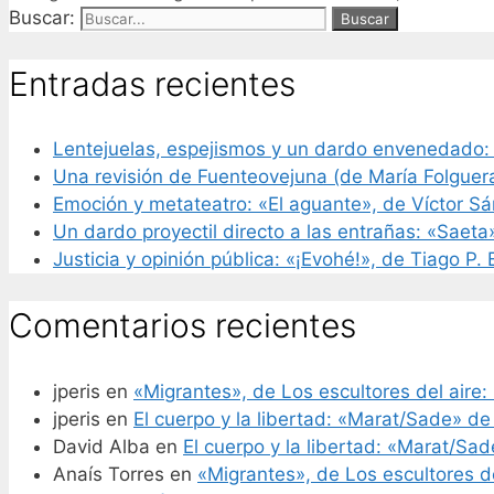
Buscar:
Entradas recientes
Lentejuelas, espejismos y un dardo envenedado:
Una revisión de Fuenteovejuna (de María Folguer
Emoción y metateatro: «El aguante», de Víctor S
Un dardo proyectil directo a las entrañas: «Saeta
Justicia y opinión pública: «¡Evohé!», de Tiago P.
Comentarios recientes
jperis
en
«Migrantes», de Los escultores del aire: 
jperis
en
El cuerpo y la libertad: «Marat/Sade» de
David Alba
en
El cuerpo y la libertad: «Marat/Sa
Anaís Torres
en
«Migrantes», de Los escultores de