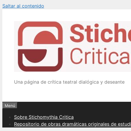
Saltar al contenido
Una página de crítica teatral dialógica y deseante
Menú
Sobre Stichomythia Critica
Repositorio de obras dramáticas originales de estud