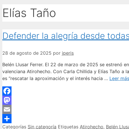
Elías Taño
Defender la alegría desde todas
28 de agosto de 2025
por
jperis
Belén Llusar Ferrer. El 22 de marzo de 2025 se estrenó en
valenciana Atirohecho. Con Carla Chillida y Elías Taño a 
es “rescatar la aproximación y el interés hacia …
Leer má
Facebook
Mastodon
Email
Categorías
Sin categoría
Etiquetas
Atirohecho
,
Belén Llus
Compartir