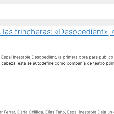
 las trincheras: «Desobedient»,
 Espai Inestable Desobedient, la primera obra para público 
la cabeza, esta se autodefine como compañía de teatro polít
s
ar Ferrer
,
Carla Chillida
,
Elías Taño
,
Espai inestable
Deja un