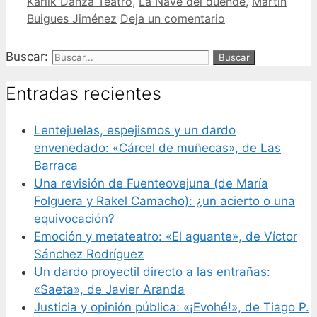
Karlik Danza Teatro
,
La Nave del duende
,
Martín
Buigues Jiménez
Deja un comentario
Buscar:
Entradas recientes
Lentejuelas, espejismos y un dardo
envenedado: «Cárcel de muñecas», de Las
Barraca
Una revisión de Fuenteovejuna (de María
Folguera y Rakel Camacho): ¿un acierto o una
equivocación?
Emoción y metateatro: «El aguante», de Víctor
Sánchez Rodríguez
Un dardo proyectil directo a las entrañas:
«Saeta», de Javier Aranda
Justicia y opinión pública: «¡Evohé!», de Tiago P.