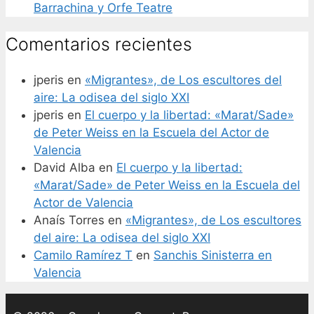
Barrachina y Orfe Teatre
Comentarios recientes
jperis
en
«Migrantes», de Los escultores del
aire: La odisea del siglo XXI
jperis
en
El cuerpo y la libertad: «Marat/Sade»
de Peter Weiss en la Escuela del Actor de
Valencia
David Alba
en
El cuerpo y la libertad:
«Marat/Sade» de Peter Weiss en la Escuela del
Actor de Valencia
Anaís Torres
en
«Migrantes», de Los escultores
del aire: La odisea del siglo XXI
Camilo Ramírez T
en
Sanchis Sinisterra en
Valencia