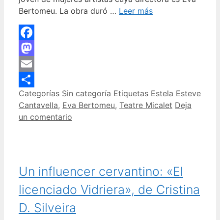
Bertomeu. La obra duró …
Leer más
Facebook
Mastodon
Email
Categorías
Sin categoría
Etiquetas
Estela Esteve
Compartir
Cantavella
,
Eva Bertomeu
,
Teatre Micalet
Deja
un comentario
Un influencer cervantino: «El
licenciado Vidriera», de Cristina
D. Silveira