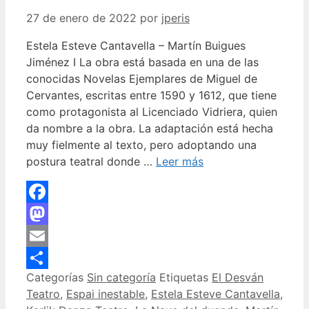
27 de enero de 2022
por
jperis
Estela Esteve Cantavella – Martín Buigues
Jiménez I La obra está basada en una de las
conocidas Novelas Ejemplares de Miguel de
Cervantes, escritas entre 1590 y 1612, que tiene
como protagonista al Licenciado Vidriera, quien
da nombre a la obra. La adaptación está hecha
muy fielmente al texto, pero adoptando una
postura teatral donde …
Leer más
Facebook
Mastodon
Email
Categorías
Sin categoría
Etiquetas
El Desván
Compartir
Teatro
,
Espai inestable
,
Estela Esteve Cantavella
,