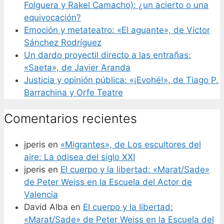
Folguera y Rakel Camacho): ¿un acierto o una
equivocación?
Emoción y metateatro: «El aguante», de Víctor
Sánchez Rodríguez
Un dardo proyectil directo a las entrañas:
«Saeta», de Javier Aranda
Justicia y opinión pública: «¡Evohé!», de Tiago P.
Barrachina y Orfe Teatre
Comentarios recientes
jperis
en
«Migrantes», de Los escultores del
aire: La odisea del siglo XXI
jperis
en
El cuerpo y la libertad: «Marat/Sade»
de Peter Weiss en la Escuela del Actor de
Valencia
David Alba
en
El cuerpo y la libertad:
«Marat/Sade» de Peter Weiss en la Escuela del