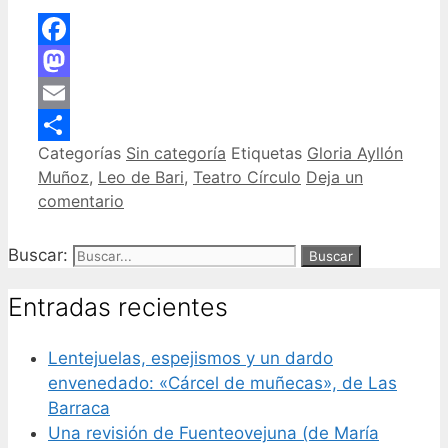
Facebook
Mastodon
Email
Categorías
Sin categoría
Etiquetas
Gloria Ayllón
Compartir
Muñoz
,
Leo de Bari
,
Teatro Círculo
Deja un
comentario
Buscar:
Entradas recientes
Lentejuelas, espejismos y un dardo
envenedado: «Cárcel de muñecas», de Las
Barraca
Una revisión de Fuenteovejuna (de María