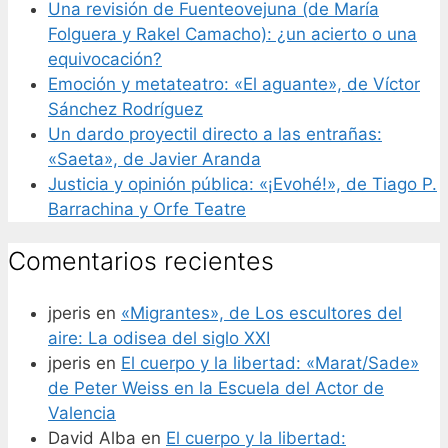
Una revisión de Fuenteovejuna (de María
Folguera y Rakel Camacho): ¿un acierto o una
equivocación?
Emoción y metateatro: «El aguante», de Víctor
Sánchez Rodríguez
Un dardo proyectil directo a las entrañas:
«Saeta», de Javier Aranda
Justicia y opinión pública: «¡Evohé!», de Tiago P.
Barrachina y Orfe Teatre
Comentarios recientes
jperis
en
«Migrantes», de Los escultores del
aire: La odisea del siglo XXI
jperis
en
El cuerpo y la libertad: «Marat/Sade»
de Peter Weiss en la Escuela del Actor de
Valencia
David Alba
en
El cuerpo y la libertad: