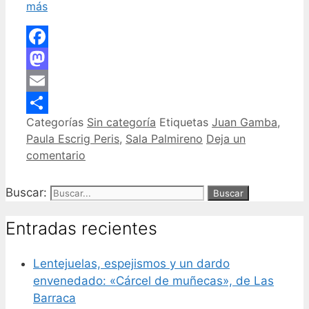
más
Facebook
Mastodon
Email
Categorías
Sin categoría
Etiquetas
Juan Gamba
,
Compartir
Paula Escrig Peris
,
Sala Palmireno
Deja un
comentario
Buscar:
Entradas recientes
Lentejuelas, espejismos y un dardo
envenedado: «Cárcel de muñecas», de Las
Barraca