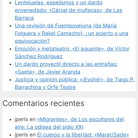
Lentejuelas, espejismos y un dardo
envenedado: «Cárcel de muñecas», de Las
Barraca
Una revisión de Fuenteovejuna (de María
Folguera y Rakel Camacho): ¿un acierto o una
equivocación?
Emoción y metateatro: «El aguante», de Víctor
Sánchez Rodríguez
Un dardo proyectil directo a las entrañas:
«Saeta», de Javier Aranda
Justicia y opinión pública: «¡Evohé!», de Tiago P.
Barrachina y Orfe Teatre
Comentarios recientes
jperis
en
«Migrantes», de Los escultores del
aire: La odisea del siglo XXI
jperis
en
El cuerpo y la libertad: «Marat/Sade»