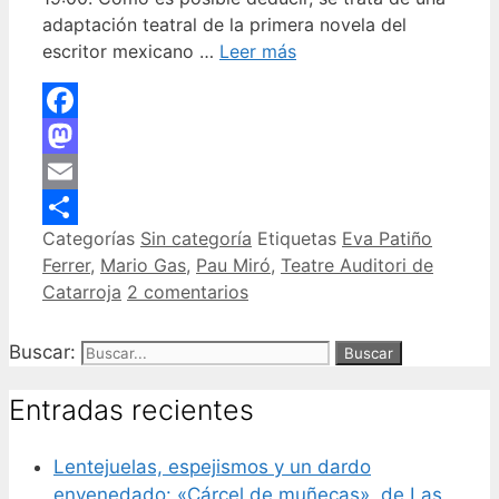
adaptación teatral de la primera novela del
escritor mexicano …
Leer más
Facebook
Mastodon
Email
Categorías
Sin categoría
Etiquetas
Eva Patiño
Compartir
Ferrer
,
Mario Gas
,
Pau Miró
,
Teatre Auditori de
Catarroja
2 comentarios
Buscar:
Entradas recientes
Lentejuelas, espejismos y un dardo
envenedado: «Cárcel de muñecas», de Las