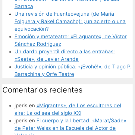
Barraca
Una revisión de Fuenteovejuna (de María
Folguera y Rakel Camacho): ¿un acierto o una
equivocación?
Emoción y metateatro: «El aguante», de Víctor
Sánchez Rodríguez
Un dardo proyectil directo a las entrañas:
«Saeta», de Javier Aranda
Justicia y opinión pública: «¡Evohé!», de Tiago P.
Barrachina y Orfe Teatre
Comentarios recientes
jperis
en
«Migrantes», de Los escultores del
aire: La odisea del siglo XXI
jperis
en
El cuerpo y la libertad: «Marat/Sade»
de Peter Weiss en la Escuela del Actor de