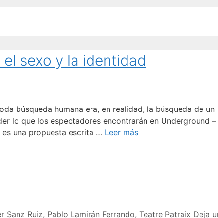
el sexo y la identidad
da búsqueda humana era, en realidad, la búsqueda de un in
ender lo que los espectadores encontrarán en Underground – a
 es una propuesta escrita …
Leer más
er Sanz Ruiz
,
Pablo Lamirán Ferrando
,
Teatre Patraix
Deja u