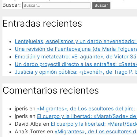
Buscar:
Entradas recientes
Lentejuelas, espejismos y un dardo envenedado:
Una revisión de Fuenteovejuna (de María Folguer
Emoción y metateatro: «El aguante», de Víctor S
Un dardo proyectil directo a las entrañas: «Saeta
Justicia y opinión pública: «¡Evohé!», de Tiago P.
Comentarios recientes
jperis
en
«Migrantes», de Los escultores del aire: 
jperis
en
El cuerpo y la libertad: «Marat/Sade» de
David Alba
en
El cuerpo y la libertad: «Marat/Sa
Anaís Torres
en
«Migrantes», de Los escultores de