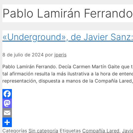
Pablo Lamirán Ferrando
«Underground», de Javier Sanz: 
8 de julio de 2024
por
jperis
Pablo Lamirán Ferrando. Decía Carmen Martín Gaite que to
tal afirmación resulta la más ilustrativa a la hora de ent
representación, dispuesta a manos de la Compañía Lared,
Facebook
Mastodon
Email
Categorías
Sin categoría
Etiquetas
Compañía Lared
,
Javi
Compartir