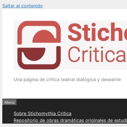
Saltar al contenido
Una página de crítica teatral dialógica y deseante
Menú
Sobre Stichomythia Critica
Repositorio de obras dramáticas originales de estud