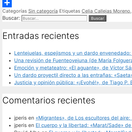
Email
Categorías
Sin categoría
Etiquetas
Celia Callejas Moreno
Compartir
Buscar:
Entradas recientes
Lentejuelas, espejismos y un dardo envenedado:
Una revisión de Fuenteovejuna (de María Folguer
Emoción y metateatro: «El aguante», de Víctor S
Un dardo proyectil directo a las entrañas: «Saeta
Justicia y opinión pública: «¡Evohé!», de Tiago P.
Comentarios recientes
jperis
en
«Migrantes», de Los escultores del aire: 
jperis
en
El cuerpo y la libertad: «Marat/Sade» de