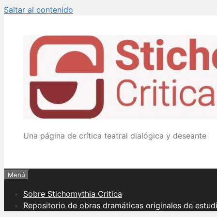
Saltar al contenido
Una página de crítica teatral dialógica y deseante
Menú
Sobre Stichomythia Critica
Repositorio de obras dramáticas originales de estud