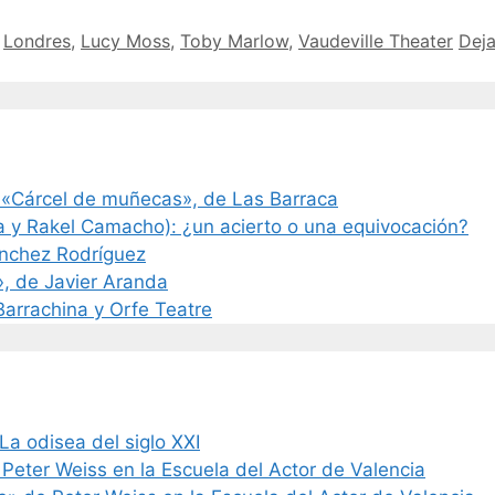
,
Londres
,
Lucy Moss
,
Toby Marlow
,
Vaudeville Theater
Deja
 «Cárcel de muñecas», de Las Barraca
a y Rakel Camacho): ¿un acierto o una equivocación?
ánchez Rodríguez
», de Javier Aranda
 Barrachina y Orfe Teatre
La odisea del siglo XXI
 Peter Weiss en la Escuela del Actor de Valencia