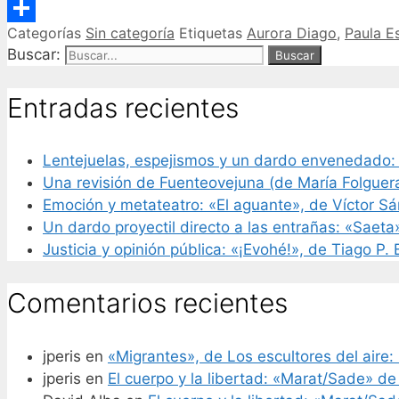
Email
Categorías
Sin categoría
Etiquetas
Aurora Diago
,
Paula Es
Compartir
Buscar:
Entradas recientes
Lentejuelas, espejismos y un dardo envenedado:
Una revisión de Fuenteovejuna (de María Folguer
Emoción y metateatro: «El aguante», de Víctor S
Un dardo proyectil directo a las entrañas: «Saeta
Justicia y opinión pública: «¡Evohé!», de Tiago P.
Comentarios recientes
jperis
en
«Migrantes», de Los escultores del aire: 
jperis
en
El cuerpo y la libertad: «Marat/Sade» de