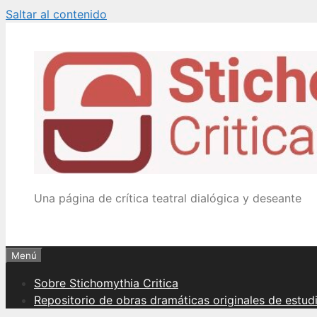
Saltar al contenido
Una página de crítica teatral dialógica y deseante
Menú
Sobre Stichomythia Critica
Repositorio de obras dramáticas originales de estud