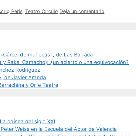
crig Peris
,
Teatro Círculo
Deja un comentario
 «Cárcel de muñecas», de Las Barraca
a y Rakel Camacho): ¿un acierto o una equivocación?
ánchez Rodríguez
», de Javier Aranda
 Barrachina y Orfe Teatre
La odisea del siglo XXI
 Peter Weiss en la Escuela del Actor de Valencia