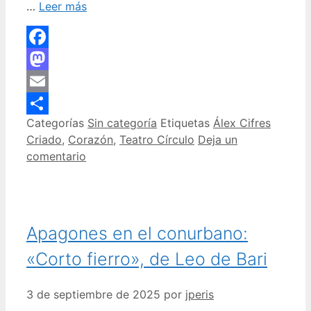
…
Leer más
Facebook
Mastodon
Email
Categorías
Sin categoría
Etiquetas
Álex Cifres
Compartir
Criado
,
Corazón
,
Teatro Círculo
Deja un
comentario
Apagones en el conurbano:
«Corto fierro», de Leo de Bari
3 de septiembre de 2025
por
jperis