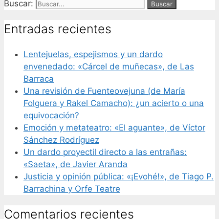
Buscar:
Entradas recientes
Lentejuelas, espejismos y un dardo
envenedado: «Cárcel de muñecas», de Las
Barraca
Una revisión de Fuenteovejuna (de María
Folguera y Rakel Camacho): ¿un acierto o una
equivocación?
Emoción y metateatro: «El aguante», de Víctor
Sánchez Rodríguez
Un dardo proyectil directo a las entrañas:
«Saeta», de Javier Aranda
Justicia y opinión pública: «¡Evohé!», de Tiago P.
Barrachina y Orfe Teatre
Comentarios recientes