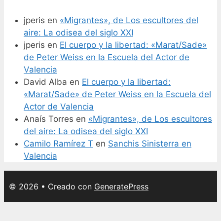
jperis
en
«Migrantes», de Los escultores del
aire: La odisea del siglo XXI
jperis
en
El cuerpo y la libertad: «Marat/Sade»
de Peter Weiss en la Escuela del Actor de
Valencia
David Alba
en
El cuerpo y la libertad:
«Marat/Sade» de Peter Weiss en la Escuela del
Actor de Valencia
Anaís Torres
en
«Migrantes», de Los escultores
del aire: La odisea del siglo XXI
Camilo Ramírez T
en
Sanchis Sinisterra en
Valencia
© 2026
• Creado con
GeneratePress