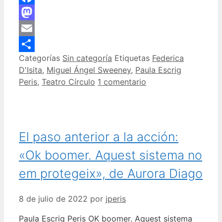
Facebook
Mastodon
Email
Categorías
Sin categoría
Etiquetas
Federica
Compartir
D'Isita
,
Miguel Ángel Sweeney
,
Paula Escrig
Peris
,
Teatro Círculo
1 comentario
El paso anterior a la acción:
«Ok boomer. Aquest sistema no
em protegeix», de Aurora Diago
8 de julio de 2022
por
jperis
Paula Escrig Peris OK boomer. Aquest sistema