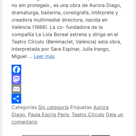
no em protegeix., es una obra de Aurora Diago,
dramaturga, bailarina, coreógrafa, intérprete y
creadora multimedial directora, nacida en
València (1988). La co- fundadora de la
compañía La Lola Boreal estrena y dirige en el
Teatro Círculo (Benimaclet, València) esta obra,
interpretada por Sara Espinar, Julia Irango,
Miguel …
Leer más
Facebook
Mastodon
Email
Categorías
Sin categoría
Etiquetas
Aurora
Compartir
Diago
,
Paula Escrig Peris
,
Teatro Círculo
Deja un
comentario