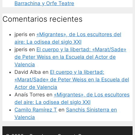
Barrachina y Orfe Teatre
Comentarios recientes
jperis
en
«Migrantes», de Los escultores del
aire: La odisea del siglo XXI
jperis
en
El cuerpo y la libertad: «Marat/Sade»
de Peter Weiss en la Escuela del Actor de
Valencia
David Alba
en
El cuerpo y la libertad:
«Marat/Sade» de Peter Weiss en la Escuela del
Actor de Valencia
Anaís Torres
en
«Migrantes», de Los escultores
del aire: La odisea del siglo XXI
Camilo Ramírez T
en
Sanchis Sinisterra en
Valencia