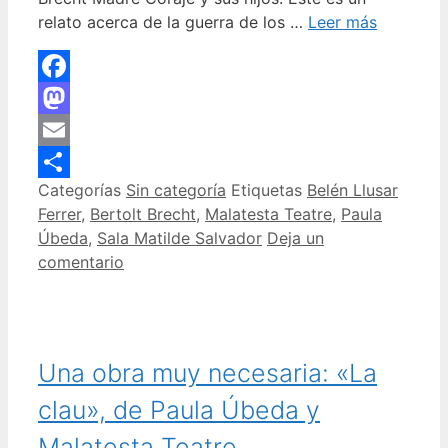
relato acerca de la guerra de los …
Leer más
Facebook
Mastodon
Email
Categorías
Sin categoría
Etiquetas
Belén Llusar
Compartir
Ferrer
,
Bertolt Brecht
,
Malatesta Teatre
,
Paula
Úbeda
,
Sala Matilde Salvador
Deja un
comentario
Una obra muy necesaria: «La
clau», de Paula Úbeda y
Malatesta Teatre