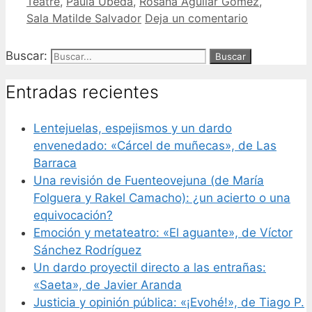
Teatre
,
Paula Úbeda
,
Rosana Aguilar Gómez
,
Sala Matilde Salvador
Deja un comentario
Buscar:
Entradas recientes
Lentejuelas, espejismos y un dardo
envenedado: «Cárcel de muñecas», de Las
Barraca
Una revisión de Fuenteovejuna (de María
Folguera y Rakel Camacho): ¿un acierto o una
equivocación?
Emoción y metateatro: «El aguante», de Víctor
Sánchez Rodríguez
Un dardo proyectil directo a las entrañas:
«Saeta», de Javier Aranda
Justicia y opinión pública: «¡Evohé!», de Tiago P.