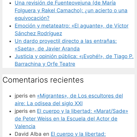
Una revisión de Fuenteovejuna (de María
Folguera y Rakel Camacho): ¿un acierto o una
equivocación?
Emoción y metateatro: «El aguante», de Víctor
Sánchez Rodríguez
Un dardo proyectil directo a las entrañas:
«Saeta», de Javier Aranda
Justicia y opinión pública: «¡Evohé!», de Tiago P.
Barrachina y Orfe Teatre
Comentarios recientes
jperis
en
«Migrantes», de Los escultores del
aire: La odisea del siglo XXI
jperis
en
El cuerpo y la libertad: «Marat/Sade»
de Peter Weiss en la Escuela del Actor de
Valencia
David Alba
en
El cuerpo y la libertad: