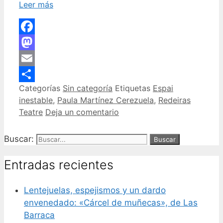
Leer más
Facebook
Mastodon
Email
Categorías
Sin categoría
Etiquetas
Espai
Compartir
inestable
,
Paula Martínez Cerezuela
,
Redeiras
Teatre
Deja un comentario
Buscar:
Entradas recientes
Lentejuelas, espejismos y un dardo
envenedado: «Cárcel de muñecas», de Las
Barraca