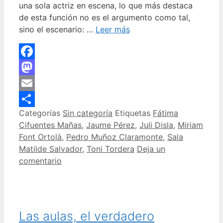
una sola actriz en escena, lo que más destaca
de esta función no es el argumento como tal,
sino el escenario: …
Leer más
Facebook
Mastodon
Email
Categorías
Sin categoría
Etiquetas
Fátima
Compartir
Cifuentes Mañas
,
Jaume Pérez
,
Juli Disla
,
Miriam
Font Ortolà
,
Pedro Muñoz Claramonte
,
Sala
Matilde Salvador
,
Toni Tordera
Deja un
comentario
Las aulas, el verdadero