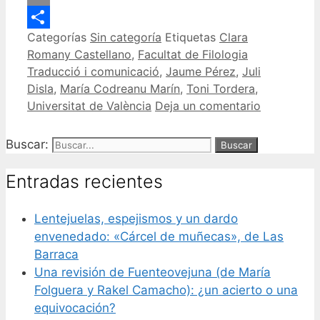
Email
Categorías
Sin categoría
Etiquetas
Clara
Compartir
Romany Castellano
,
Facultat de Filologia
Traducció i comunicació
,
Jaume Pérez
,
Juli
Disla
,
María Codreanu Marín
,
Toni Tordera
,
Universitat de València
Deja un comentario
Buscar:
Entradas recientes
Lentejuelas, espejismos y un dardo
envenedado: «Cárcel de muñecas», de Las
Barraca
Una revisión de Fuenteovejuna (de María
Folguera y Rakel Camacho): ¿un acierto o una
equivocación?