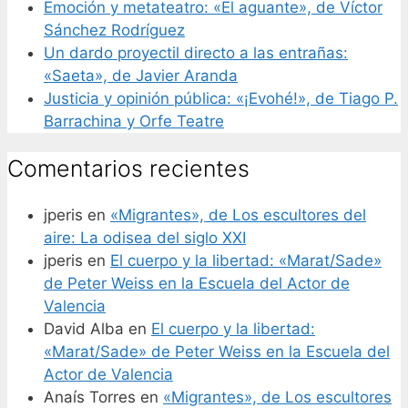
Emoción y metateatro: «El aguante», de Víctor
Sánchez Rodríguez
Un dardo proyectil directo a las entrañas:
«Saeta», de Javier Aranda
Justicia y opinión pública: «¡Evohé!», de Tiago P.
Barrachina y Orfe Teatre
Comentarios recientes
jperis
en
«Migrantes», de Los escultores del
aire: La odisea del siglo XXI
jperis
en
El cuerpo y la libertad: «Marat/Sade»
de Peter Weiss en la Escuela del Actor de
Valencia
David Alba
en
El cuerpo y la libertad:
«Marat/Sade» de Peter Weiss en la Escuela del
Actor de Valencia
Anaís Torres
en
«Migrantes», de Los escultores