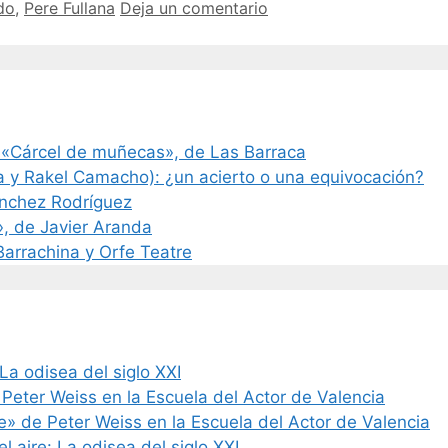
do
,
Pere Fullana
Deja un comentario
 «Cárcel de muñecas», de Las Barraca
a y Rakel Camacho): ¿un acierto o una equivocación?
ánchez Rodríguez
», de Javier Aranda
 Barrachina y Orfe Teatre
La odisea del siglo XXI
 Peter Weiss en la Escuela del Actor de Valencia
de» de Peter Weiss en la Escuela del Actor de Valencia
l aire: La odisea del siglo XXI