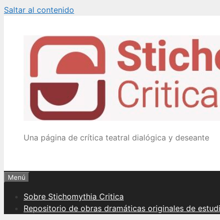
Saltar al contenido
Una página de crítica teatral dialógica y deseante
Menú
Sobre Stichomythia Critica
Repositorio de obras dramáticas originales de estud