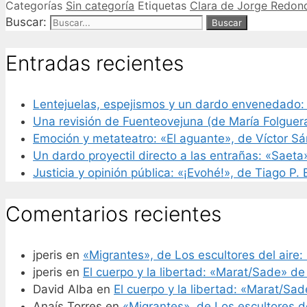
Categorías
Sin categoría
Etiquetas
Clara de Jorge Redon
Compartir
Buscar:
Entradas recientes
Lentejuelas, espejismos y un dardo envenedado:
Una revisión de Fuenteovejuna (de María Folguer
Emoción y metateatro: «El aguante», de Víctor S
Un dardo proyectil directo a las entrañas: «Saeta
Justicia y opinión pública: «¡Evohé!», de Tiago P.
Comentarios recientes
jperis
en
«Migrantes», de Los escultores del aire: 
jperis
en
El cuerpo y la libertad: «Marat/Sade» de
David Alba
en
El cuerpo y la libertad: «Marat/Sa
Anaís Torres
en
«Migrantes», de Los escultores de