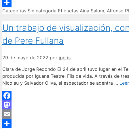
Email
Categorías
Sin categoría
Etiquetas
Aina Salom
,
Alfonso P
Compartir
Un trabajo de visualización, con
de Pere Fullana
29 de mayo de 2022
por
jperis
Clara de Jorge Redondo El 24 de abril tuvo lugar en el Tea
producida por Iguana Teatre: Fils de vida. A través de tres
Nicolau y Salvador Oliva, el espectador se adentra …
Lee
Facebook
Mastodon
Email