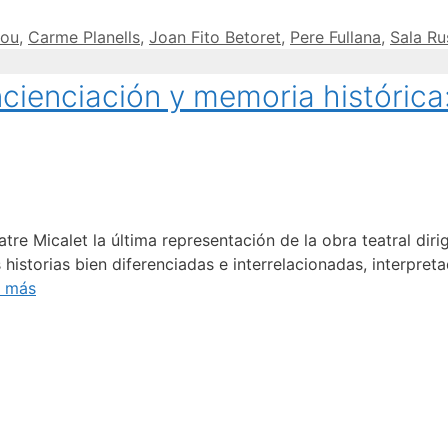
lou
,
Carme Planells
,
Joan Fito Betoret
,
Pere Fullana
,
Sala Ru
cienciación y memoria histórica:
tre Micalet la última representación de la obra teatral diri
 historias bien diferenciadas e interrelacionadas, interpret
r más